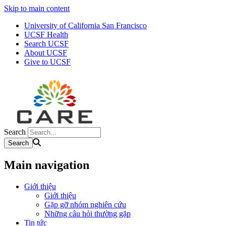
Skip to main content
University of California San Francisco
UCSF Health
Search UCSF
About UCSF
Give to UCSF
Search
Main navigation
Giới thiệu
Giới thiệu
Gặp gỡ nhóm nghiên cứu
Những câu hỏi thường gặp
Tin tức