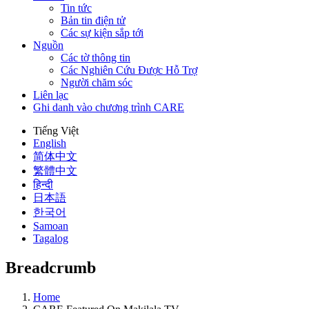
Tin tức
Bản tin điện tử
Các sự kiện sắp tới
Nguồn
Các tờ thông tin
Các Nghiên Cứu Được Hỗ Trợ
Người chăm sóc
Liên lạc
Ghi danh vào chương trình CARE
Tiếng Việt
English
简体中文
繁體中文
हिन्दी
日本語
한국어
Samoan
Tagalog
Breadcrumb
Home