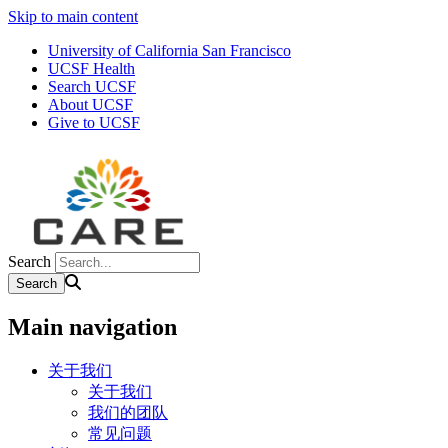
Skip to main content
University of California San Francisco
UCSF Health
Search UCSF
About UCSF
Give to UCSF
Search
Main navigation
关于我们
关于我们
我们的团队
常见问题