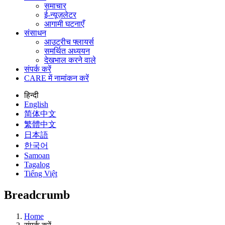
समाचार
ई-न्यूज़लेटर
आगामी घटनाएँ
संसाधन
आउटरीच फ्लायर्स
समर्थित अध्ययन
देखभाल करने वाले
संपर्क करें
CARE में नामांकन करें
हिन्दी
English
简体中文
繁體中文
日本語
한국어
Samoan
Tagalog
Tiếng Việt
Breadcrumb
Home