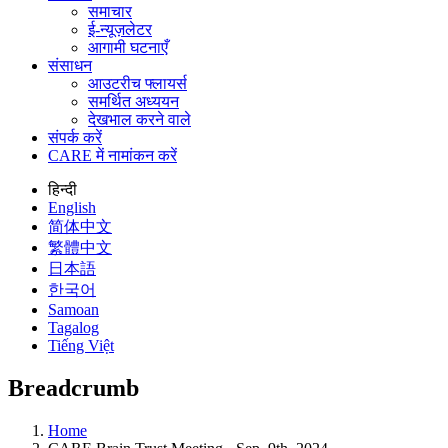
समाचार
ई-न्यूज़लेटर
आगामी घटनाएँ
संसाधन
आउटरीच फ्लायर्स
समर्थित अध्ययन
देखभाल करने वाले
संपर्क करें
CARE में नामांकन करें
हिन्दी
English
简体中文
繁體中文
日本語
한국어
Samoan
Tagalog
Tiếng Việt
Breadcrumb
Home