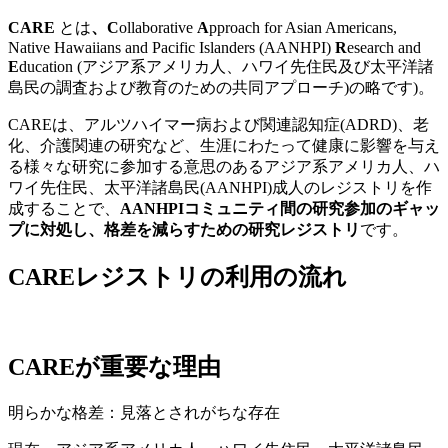
C
A
R
E
とは
、
C
ollaborative
A
pproach for Asian Americans,
Native Hawaiians and Pacific Islanders (AANHPI)
R
esearch and
E
ducation (アジア系アメリカ人、ハワイ先住民及び太平洋諸
島民の調査および教育のための共同アプローチ)の略です)。
CAREは、アルツハイマー病および関連認知症(ADRD)、老
化、介護関連の研究など、生涯にわたって健康に影響を与え
る様々な研究に参加する意思のあるアジア系アメリカ人、ハ
ワイ先住民、太平洋諸島民(AANHPI)成人のレジストリを作
成することで、
AANHPIコミュニティ間の研究参加のギャッ
プに対処し、格差を減らすための研究レジストリ
です。
C
A
R
E
レジストリの利用の流れ
C
A
R
E
が重要な理由
明らかな格差：見落とされがちな存在