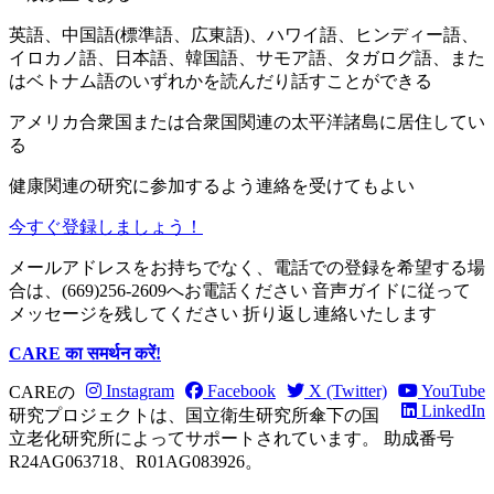
英語、中国語(標準語、広東語)、ハワイ語、ヒンディー語、
イロカノ語、日本語、韓国語、サモア語、タガログ語、また
はベトナム語のいずれかを読んだり話すことができる
アメリカ合衆国または合衆国関連の太平洋諸島に居住してい
る
健康関連の研究に参加するよう連絡を受けてもよい
今すぐ登録しましょう！
メールアドレスをお持ちでなく、電話での登録を希望する場
合は、(669)256-2609へお電話ください 音声ガイドに従って
メッセージを残してください 折り返し連絡いたします
CARE का समर्थन करें!
Instagram
Facebook
X (Twitter)
YouTube
CAREの
LinkedIn
研究プロジェクトは、国立衛生研究所傘下の国
立老化研究所によってサポートされています。 助成番号
R24AG063718、R01AG083926。