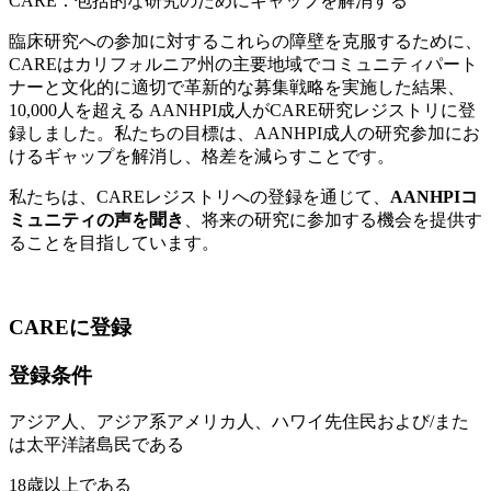
CARE：包括的な研究のためにギャップを解消する
臨床研究への参加に対するこれらの障壁を克服するために、
CAREはカリフォルニア州の主要地域でコミュニティパート
ナーと文化的に適切で革新的な募集戦略を実施した結果、
10,000人を超える AANHPI成人がCARE研究レジストリに登
録しました。私たちの目標は、AANHPI成人の研究参加にお
けるギャップを解消し、格差を減らすことです。
私たちは、CAREレジストリへの登録を通じて、
AANHPIコ
ミュニティの声を聞き
、将来の研究に参加する機会を提供す
ることを目指しています。
C
A
R
E
に登録
登録条件
アジア人、アジア系アメリカ人、ハワイ先住民および/また
は太平洋諸島民である
18歳以上である