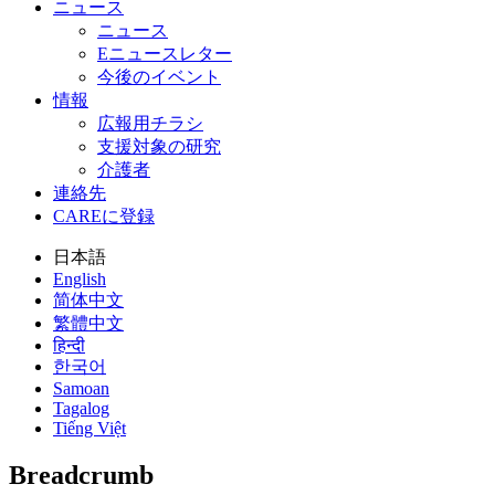
ニュース
ニュース
Eニュースレター
今後のイベント
情報
広報用チラシ
支援対象の研究
介護者
連絡先
CAREに登録
日本語
English
简体中文
繁體中文
हिन्दी
한국어
Samoan
Tagalog
Tiếng Việt
Breadcrumb