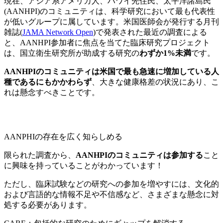
現在、アジア系アメリカ人、ハワイ先住民、太平洋諸島民
(AANHPI)のコミュニティは、科学研究において最も代表性
が低いグループに属しています。米国医師会が発行する月刊
雑誌(
JAMA Network Open
)で発表された最近の調査による
と、AANHPI参加者に焦点を当てた臨床研究プロジェクト
は、国立衛生研究所が助成する研究の
わずか1%未満
です。
AANHPIのコミュニティは米国で最も急速に増加している人
種であるにもかかわらず
、大きな健康格差の状況にあり、こ
れは懸念すべきことです。
AANPHIの存在を広く知らしめる
限られた調査から、
AANHPIのコミュニティは参加する
こと
に興味を持っていることがわかっています！
ただし、臨床試験などの研究への参加を増やすには、文化的
および言語的な情報不足や不信感など、さまざまな懸念に対
処する必要があります。