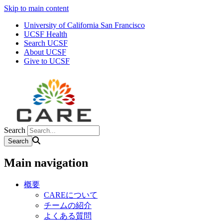
Skip to main content
University of California San Francisco
UCSF Health
Search UCSF
About UCSF
Give to UCSF
Search
Main navigation
概要
CAREについて
チームの紹介
よくある質問