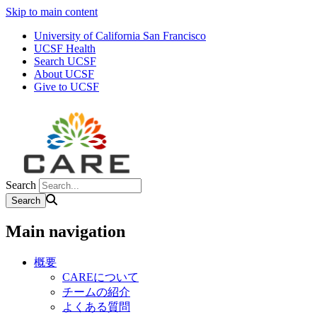
Skip to main content
University of California San Francisco
UCSF Health
Search UCSF
About UCSF
Give to UCSF
Search
Main navigation
概要
CAREについて
チームの紹介
よくある質問