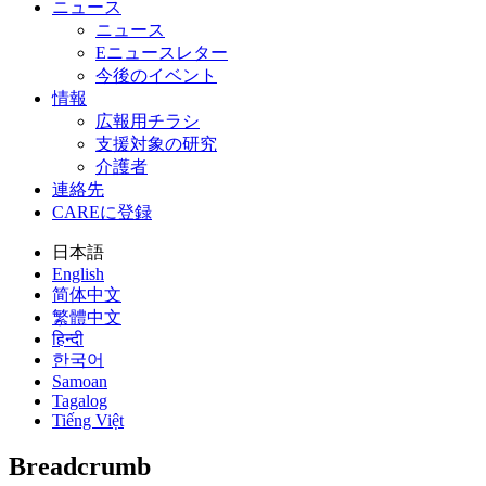
ニュース
ニュース
Eニュースレター
今後のイベント
情報
広報用チラシ
支援対象の研究
介護者
連絡先
CAREに登録
日本語
English
简体中文
繁體中文
हिन्दी
한국어
Samoan
Tagalog
Tiếng Việt
Breadcrumb