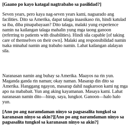
[Gaano po kayo katagal nagtrabaho sa pasilidad?]
Seven years, pero kaya nag-seven years kami, nagsarado ang
facilities. Dito sa Amerika, dapat talaga inaasikaso rin, hindi katulad
sa iba, diba pinapabayaan? Dito talaga, malaki yung experience
namin na kailangan talaga mahalin yung mga taong ganoon
(referring to patients with disabilities). Hindi sila capable [of taking
care of themselves on their own]. Malaki ang responsibilidad namin
tsaka minahal namin ang trabaho namin. Lahat kailangan alalayan
sila.
Naranasan namin ang buhay sa Amerika. Maayos na rin yun.
Maganda ganda rin naman; okay naman. Masarap din dito sa
Amerika. Hanggang ngayon, masarap dahil nagkaroon kami ng mga
apo na mababait. Yun ang aking kayamanan. Masaya kami. Lahat
naranasan namin dito—hirap, saya, lungkot. Ganoon—halo halo
yun.
[Ano po ang naramdaman ninyo sa pagsasalita tungkol sa
karanasan ninyo sa akin?][Ano po ang naramdaman ninyo sa
pagsasalita tungkol sa karanasan ninyo sa akin?]