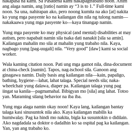
nakapasa na kami. Sa Pasadena kami nakapagtrabaho noon. Anim
ang alaga namin, ang [ratio] namin ay “3 is to 1.” Full-time kami
noon. Sa una, nahirapan ako, pero noong kumita na ako [at] nakita
ko yung mga pasyente ko na kailangan din nila ng tulong namin—
nakakaawa yung mga pasyente ko—kaya tinangap namin.
Yung mga pasyente ko may physical (and mental) disabilities at may
autism, pero napabait namin sila tsaka dati nanakit [sila sa amin].
Kailangan mahalin mo sila at mahalin yung trabaho nila. Kaya,
nagbago yung [pag-uugali] nila. “Very good” [daw] kami sa social
worker.
Wala kaming citation noon. Pati ung mga gamot nila, dina-document
at china-check [namin]. Tapos, nag-ischool sila. Ganoon ang
ginagawa namin. Daily basis ang kailangan nila—kain, papaligo,
bathing, hygiene—lahat, lahat talaga. Special needs sila; naka-
wheelchair yung dalawa, diaper pa. Kailangan talaga yung pag
iingat sa kanila—pagmamahal. Bibigyan mo [sila] ang lahat. Totoo
yan. Maraming silang behavior na iba iba.
Yung mga alaga namin okay noon! Kaya lang, kailangan bantay
talaga kasi sinusuntok nila ako. Kaya kailangan mabilis ka
humiwalay. Pag ka hindi mo nakita, bigla ka susuntokin o didilain.
Ako nagdadala sa doktor o dadalhin ko sa ospital pag ka kailangan.
Yan, yan ang trabaho ko.