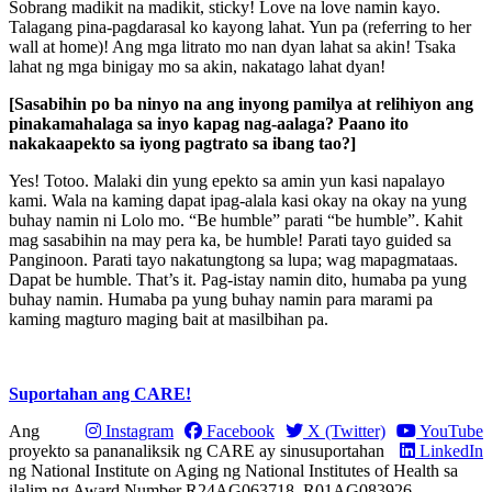
Sobrang madikit na madikit, sticky! Love na love namin kayo.
Talagang pina-pagdarasal ko kayong lahat. Yun pa (referring to her
wall at home)! Ang mga litrato mo nan dyan lahat sa akin! Tsaka
lahat ng mga binigay mo sa akin, nakatago lahat dyan!
[Sasabihin po ba ninyo na ang inyong pamilya at relihiyon ang
pinakamahalaga sa inyo kapag nag-aalaga? Paano ito
nakakaapekto sa iyong pagtrato sa ibang tao?]
Yes! Totoo. Malaki din yung epekto sa amin yun kasi napalayo
kami. Wala na kaming dapat ipag-alala kasi okay na okay na yung
buhay namin ni Lolo mo. “Be humble” parati “be humble”. Kahit
mag sasabihin na may pera ka, be humble! Parati tayo guided sa
Panginoon. Parati tayo nakatungtong sa lupa; wag mapagmataas.
Dapat be humble. That’s it. Pag-istay namin dito, humaba pa yung
buhay namin. Humaba pa yung buhay namin para marami pa
kaming magturo maging bait at masilbihan pa.
Suportahan ang CARE!
Ang
Instagram
Facebook
X (Twitter)
YouTube
proyekto sa pananaliksik ng CARE ay sinusuportahan
LinkedIn
ng National Institute on Aging ng National Institutes of Health sa
ilalim ng Award Number R24AG063718, R01AG083926.