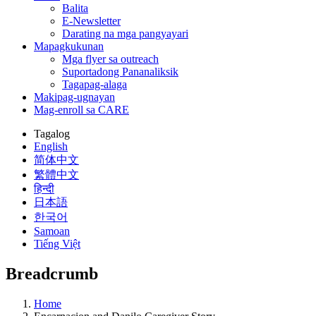
Balita
E-Newsletter
Darating na mga pangyayari
Mapagkukunan
Mga flyer sa outreach
Suportadong Pananaliksik
Tagapag-alaga
Makipag-ugnayan
Mag-enroll sa CARE
Tagalog
English
简体中文
繁體中文
हिन्दी
日本語
한국어
Samoan
Tiếng Việt
Breadcrumb
Home