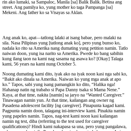
rin ako lumaki, sa Sampaloc, Manila [sa] Balik Balik. Betina ang
street. Ang pamilya ko, yung mother ko taga Pampanga [sa]
Mekeni. Ang father ko sa Visayas sa Aklan.
Ang anak ko, apat—tatlong lalaki at isang babae, pero malaki na
sila. Nasa Pilipinas yung [tatlong anak ko], pero yung bunso ko,
nadala ko rito sa Amerika nang dumating yung petition namin. Tatlo
naiwan doon, yung isa narito sa Amerika. Pwede ko bang sabihin
kung ilang taon na kami nag sasama ng asawa ko? [Okay] Talaga
kami, 56 years na kami nung October 5.
Noong dumating kami dito, iyak ako na iyak noon kasi nga sabi ko,
“Bakit ako dinala sa Amerika. Naiwan ko yung mga anak at apo
ko.” Tapos, sabi yung isang pamangkin ko dito, “Halika nga!
Hahanap natin ng trabaho si Papa Danny tsaka si Mama Nene.”
Kaya, at that time, nakita [namin] sa jaryo na “Wanted Caregiver.”
Tinawagan namin yun. At that time, kailangan ang owner ng
Pasadena adolescent facility [ng caregiver]. Pinapunta kagad kami.
Pagpunta namin doon, talagang ini-interview kami. Pinakita namin
yung papeles namin. Tapos, nag-test kami noon kasi kailangan
namin ng test, diba (referring to the test used for caregiver
qualifications)? Hindi kami nakapasa sa una, pero yung pangalawa,